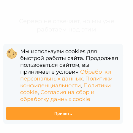
Сервер не отвечает, но мы уже
работаем над этим
Мы используем cookies для
быстрой работы сайта. Продолжая
Error: (intermediate value)(intermediate value)(intermediate value).replaceAll is not a function
пользоваться сайтом, вы
принимаете условия
Обработки
персональных данных
,
Политики
конфиденциальности
,
Политики
cookie
,
Согласия на сбор и
обработку данных cookie
Принять