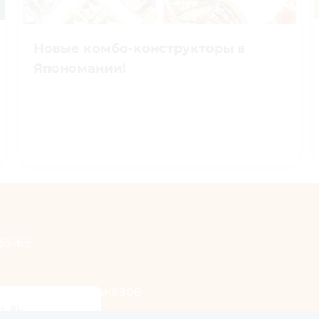
Новые комбо-конструкторы в
Япономании!
35166
телефон для заказов
», вы