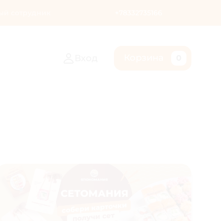
ый сотрудник
+78332735166
Корзина
Вход
0