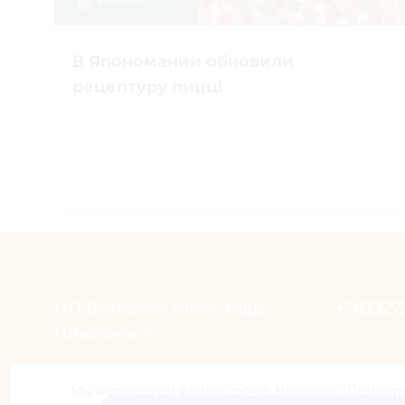
В Япономании обновили
рецептуру пицц!
ИП Бузмаков Александр
+783327
Николаевич
Единый 
Мы используем файлы cookie. Нажимая «Принять
ОГРНИП 311434523500025