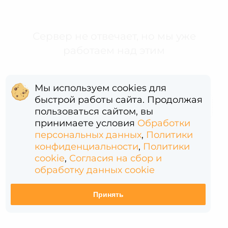
Сервер не отвечает, но мы уже
работаем над этим
Мы используем cookies для
быстрой работы сайта. Продолжая
Error: (intermediate value)(intermediate value)(intermediate value).replaceAll is not a function
пользоваться сайтом, вы
принимаете условия
Обработки
персональных данных
,
Политики
конфиденциальности
,
Политики
cookie
,
Согласия на сбор и
обработку данных cookie
Принять