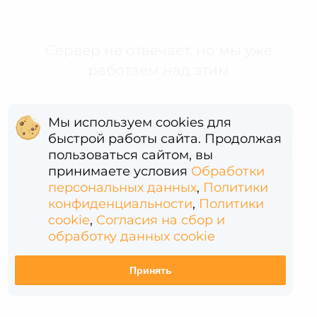
Сервер не отвечает, но мы уже
работаем над этим
Мы используем cookies для
быстрой работы сайта. Продолжая
Error: (intermediate value)(intermediate value)(intermediate value).replaceAll is not a function
пользоваться сайтом, вы
принимаете условия
Обработки
персональных данных
,
Политики
конфиденциальности
,
Политики
cookie
,
Согласия на сбор и
обработку данных cookie
Принять