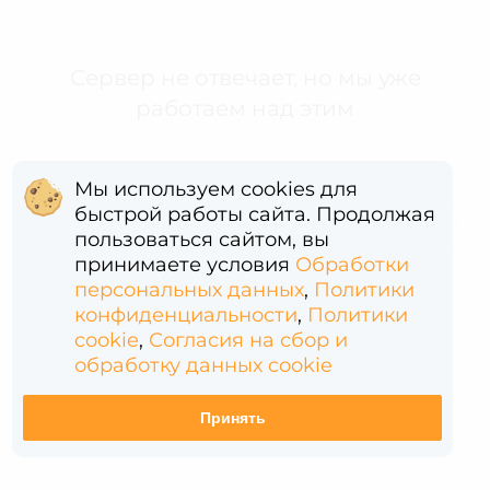
Сервер не отвечает, но мы уже
работаем над этим
Мы используем cookies для
быстрой работы сайта. Продолжая
Error: (intermediate value)(intermediate value)(intermediate value).replaceAll is not a function
пользоваться сайтом, вы
принимаете условия
Обработки
персональных данных
,
Политики
конфиденциальности
,
Политики
cookie
,
Согласия на сбор и
обработку данных cookie
Принять