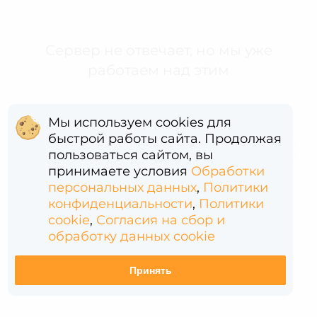
Сервер не отвечает, но мы уже
работаем над этим
Мы используем cookies для
быстрой работы сайта. Продолжая
Error: (intermediate value)(intermediate value)(intermediate value).replaceAll is not a function
пользоваться сайтом, вы
принимаете условия
Обработки
персональных данных
,
Политики
конфиденциальности
,
Политики
cookie
,
Согласия на сбор и
обработку данных cookie
Принять